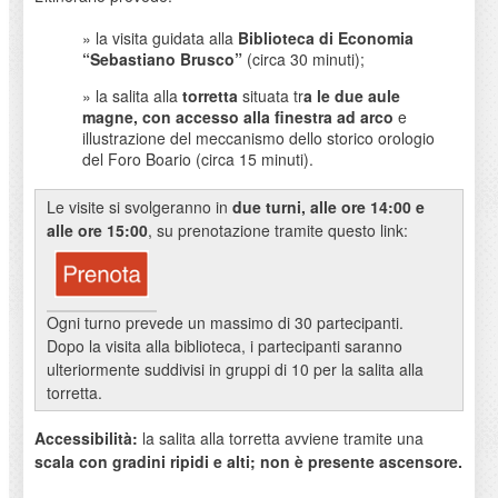
» la visita guidata alla
Biblioteca di Economia
“Sebastiano Brusco”
(circa 30 minuti);
» la salita alla
torretta
situata tr
a le due aule
magne, con accesso alla finestra ad arco
e
illustrazione del meccanismo dello storico orologio
del Foro Boario (circa 15 minuti).
Le visite si svolgeranno in
due turni, alle ore 14:00 e
alle ore 15:00
, su prenotazione tramite questo link:
Ogni turno prevede un massimo di 30 partecipanti.
Dopo la visita alla biblioteca, i partecipanti saranno
ulteriormente suddivisi in gruppi di 10 per la salita alla
torretta.
Accessibilità:
la salita alla torretta avviene tramite una
scala con gradini ripidi e alti; non è presente ascensore.